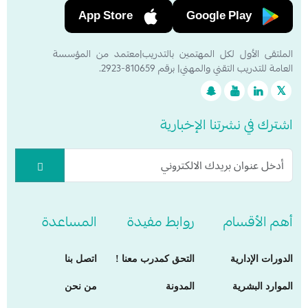
App Store
Google Play
الملتقى الأول لكل المهتمين بالتدريب|معتمد من المؤسسة
العامة للتدريب التقني والمهني| برقم 810659-2923.
اشترك في نشرتنا الإخبارية
أهم الأقسام
روابط مفيدة
المساعدة
الدورات الإدارية
التحق كمدرب معنا !
اتصل بنا
الموارد البشرية
المدونة
من نحن