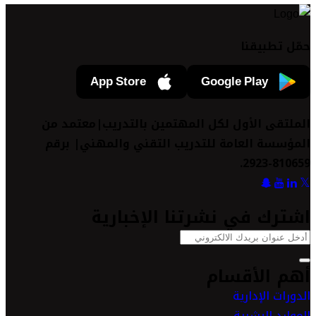
حمّل تطبيقنا
App Store
Google Play
الملتقى الأول لكل المهتمين بالتدريب|معتمد من
المؤسسة العامة للتدريب التقني والمهني| برقم
810659-2923.
اشترك في نشرتنا الإخبارية
أهم الأقسام
الدورات الإدارية
الموارد البشرية