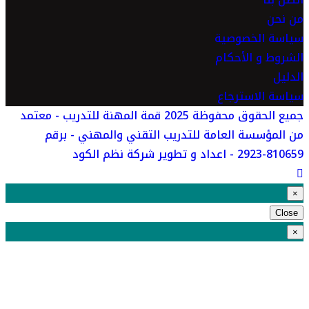
من نحن
سياسة الخصوصية
الشروط و الأحكام
الدليل
سياسة الاسترجاع
جميع الحقوق محفوظة 2025 قمة المهنة للتدريب - معتمد
من المؤسسة العامة للتدريب التقني والمهني - برقم
810659-2923 - اعداد و تطوير شركة نظم الكود
×
Close
×