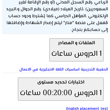
الرباعي ،رقم السجل المدني (أو رقم الإقامة لغير
السعوديين) ،تاريخ الميلاد (ميلادي) ،رقم الجوال و،البريد
الإلكتروني .المؤهل الدراسي كما يُشترط وجود حساب
مُفعل على منصة "منار" ليتم إصدار الشهادة وإضافتها
إلى حسابكم بنجاح.
الملفات و المصادر
1 الدروس
ساعات
الحقيبة التدريبية اساسيات اللغة الانجليزية في الاعمال
اختبارات تحديد مستوى
1 الدروس
00:20:00 ساعات
English placement test