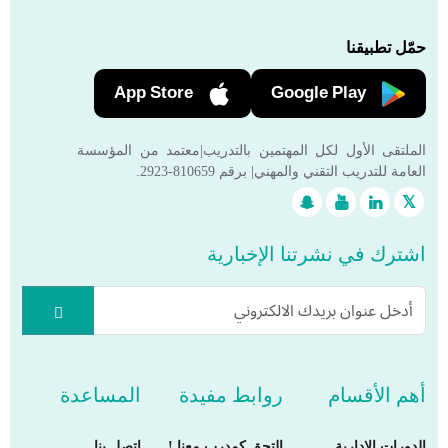
حمّل تطبيقنا
App Store
Google Play
الملتقى الأول لكل المهتمين بالتدريب|معتمد من المؤسسة
العامة للتدريب التقني والمهني| برقم 810659-2923.
اشترك في نشرتنا الإخبارية
أهم الأقسام
روابط مفيدة
المساعدة
الدورات الإدارية
التحق كمدرب معنا !
اتصل بنا