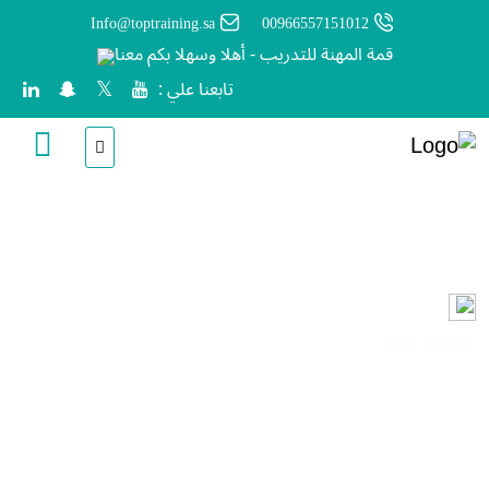
Info@toptraining.sa
00966557151012
قمة المهنة للتدريب - أهلا وسهلا بكم معنا
تابعنا علي :
التقنيات الرقمية في التدريب
انشأ من قبل
قمة المهنة
ساعات
(0 المراجعات)
آخر تحديث
Sun, 26-Jul-2026
Arabic