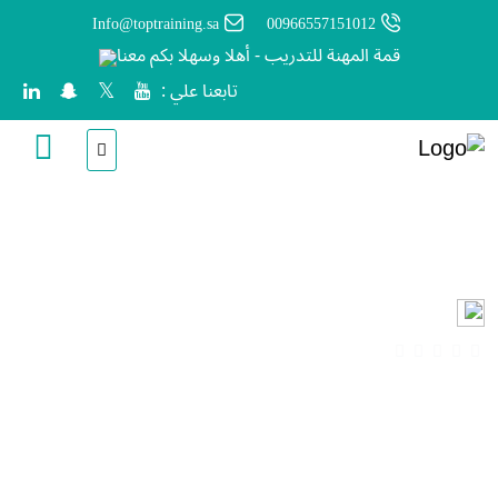
Info@toptraining.sa
00966557151012
قمة المهنة للتدريب - أهلا وسهلا بكم معنا
تابعنا علي :
تعليم الأبناء على الصلاة
انشأ من قبل
قمة المهنة
ساعات
(0 المراجعات)
آخر تحديث
Sun, 26-Jul-2026
Arabic