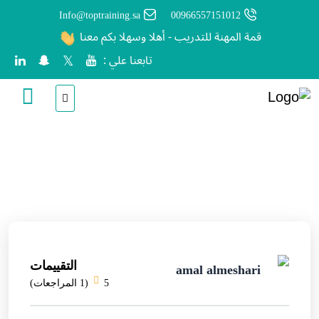
Info@toptraining.sa
00966557151012
قمة المهنة للتدريب - أهلا وسهلا بكم معنا
تابعنا علي :
الرئيسية
الملف الشخصي للمدرب
التقييمات
amal almeshari
5
(1 المراجعات)