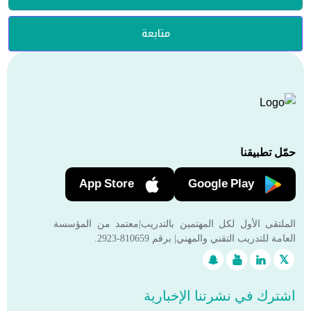
متابعة
حمّل تطبيقنا
App Store
Google Play
الملتقى الأول لكل المهتمين بالتدريب|معتمد من المؤسسة
العامة للتدريب التقني والمهني| برقم 810659-2923.
اشترك في نشرتنا الإخبارية